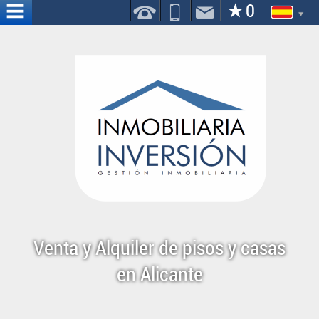
INICIO
NOSOTROS
SERVICIOS
CONTACTO
DONDE
ESTAMOS
Venta y Alquiler de pisos y casas
en Alicante