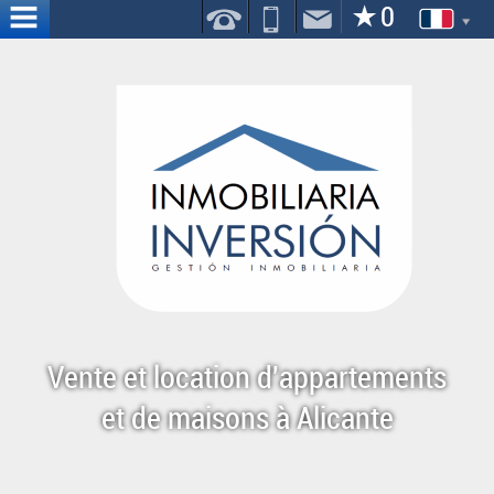
ACCUEIL
NOUS
SERVICES
CONTACT
OÙ
NOUS
SOMMES
Vente et location d'appartements
et de maisons à Alicante