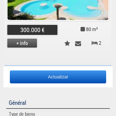
80 m²
300.000 €
2
+ info
Général
Type de biens