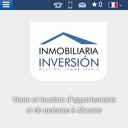
ACCUEIL
NOUS
SERVICES
CONTACT
OÙ
NOUS
SOMMES
Vente et location d'appartements
et de maisons à Alicante